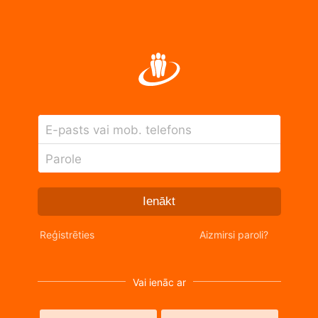
E-pasts vai mob. telefons
Parole
Ienākt
Reģistrēties
Aizmirsi paroli?
Vai ienāc ar