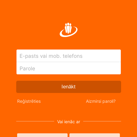
E-pasts vai mob. telefons
Parole
Ienākt
Reģistrēties
Aizmirsi paroli?
Vai ienāc ar