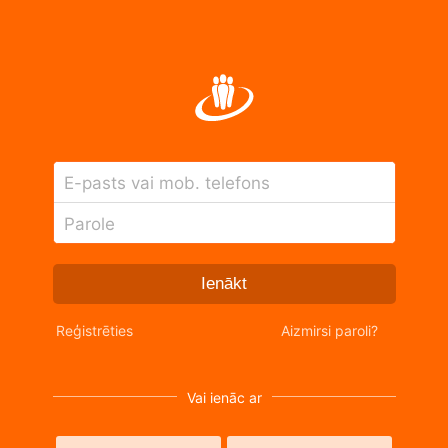
E-pasts vai mob. telefons
Parole
Ienākt
Reģistrēties
Aizmirsi paroli?
Vai ienāc ar