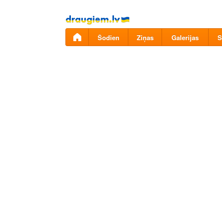
Pāriet
uz
saturu
Šodien
Ziņas
Galerijas
S