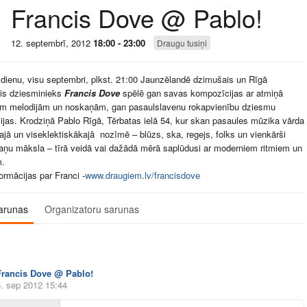
Francis Dove @ Pablo!
12. septembrī, 2012
18:00 - 23:00
Draugu tusiņi
šdienu, visu septembri, plkst. 21:00 Jaunzēlandē dzimušais un Rīgā
ais dziesminieks
Francis Dove
spēlē gan savas kompozīcijas ar atmiņā
ām melodijām un noskaņām, gan pasaulslavenu rokapvienību dziesmu
ijas. Krodziņā Pablo Rīgā, Tērbatas ielā 54, kur skan pasaules mūzika vārda
ajā un viseklektiskākajā nozīmē – blūzs, ska, regejs, folks un vienkārši
aņu māksla – tīrā veidā vai dažādā mērā saplūdusi ar moderniem ritmiem un
m.
formācijas par Franci -
www.draugiem.lv/francisdove
arunas
Organizatoru sarunas
Francis Dove @ Pablo!
5. sep 2012 15:44