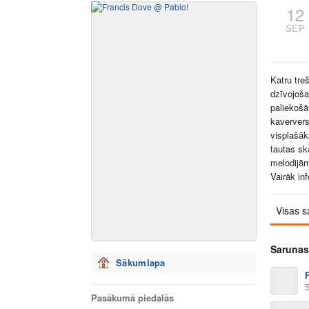
12
SEP
Katru tre
dzīvojoš
paliekoš
kaververs
visplašāk
tautas sk
melodijā
Vairāk in
Visas s
Sarunas
Sākumlapa
Pasākumā piedalās