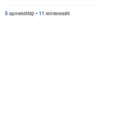
5
apmeklētāji
•
11
ieinteresēti