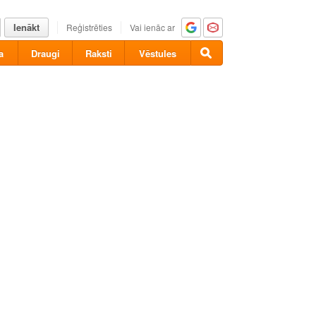
Ienākt
Reģistrēties
Vai ienāc ar
a
Draugi
Raksti
Vēstules