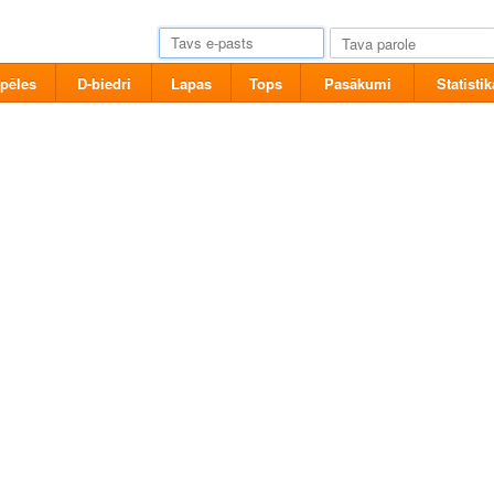
pēles
D-biedri
Lapas
Tops
Pasākumi
Statistik