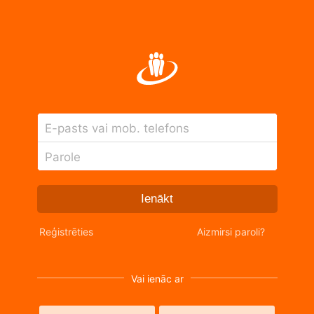
E-pasts vai mob. telefons
Parole
Ienākt
Reģistrēties
Aizmirsi paroli?
Vai ienāc ar