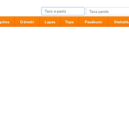
pēles
D-biedri
Lapas
Tops
Pasākumi
Statistik