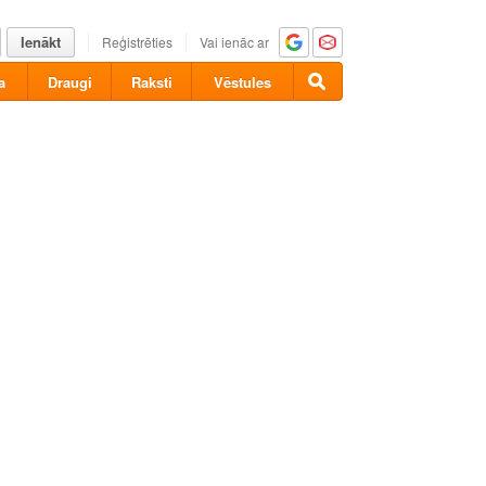
Ienākt
Reģistrēties
Vai ienāc ar
a
Draugi
Raksti
Vēstules