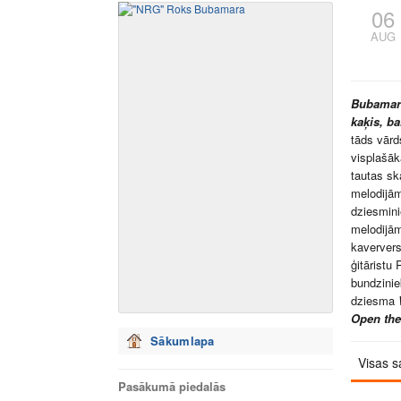
06
AUG
Bubama
kaķis, ba
tāds vārd
visplašāk
tautas sk
melodijā
dziesmin
melodijā
kaververs
ģitāristu
bundzinie
dziesma
Open th
Sākumlapa
Visas s
Pasākumā piedalās