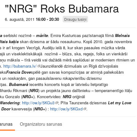
"NRG" Roks Bubamara
6. augustā, 2011
16:00 - 20:30
Draugu tusiņi
ra
serbiski nozīmē –
mārīte
. Emira Kusturicas pazīstamajā filmā
Melnais
ltais kaķis
skan dziesma ar šādu nosaukumu. Kopš 2010. gada novembra
s ir arī krogam Vecrīgā, Audēju ielā 8, kur skan pasaules mūzika vārda
ajā un viseklektiskākajā nozīmē – blūzs, ska, regejs, folks un vienkārši
aņu māksla – tīrā veidā vai dažādā mērā saplūdusi ar moderniem ritmiem un
m.
http://bubamara.lv/
Jaunzēlandē dzimušais un Rīgā dzīvojošais
ieks
Francis Dove
spēlē gan savas kompozīcijas ar atmiņā paliekošām
m un noskaņām, gan pasaulslavenu rokapvienību dziesmu
ijas.
Bubamarā
iecerēts koncerts kopā ar latviešu lietpratīgo
Rihardu Rikmani (
NRG
) un projekta jauno dalībnieku – temperamentīgo itāļu
ku Gonzalo (
NRG+
). Koncertvideo:
NRG
oriģināl
Wandering
:
http://ow.ly/5KGu3
; Pīta Taunzenda dziesmas
Let my Love
e Door
kavervesija (
NRG+
) :
http://ow.ly/5KGxd
.
arunas
Organizatoru sarunas