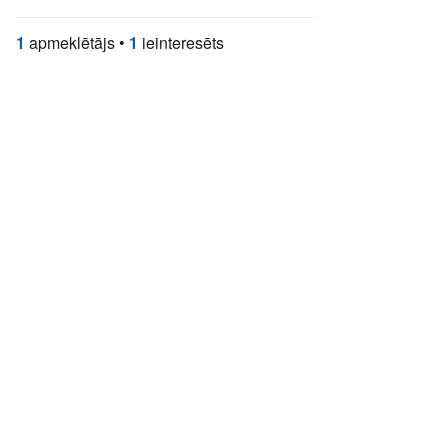
1
apmeklētājs
•
1
ieinteresēts