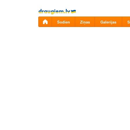
Pāriet
uz
saturu
Šodien
Ziņas
Galerijas
S