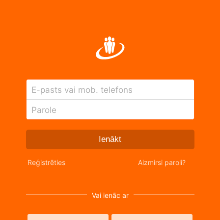
E-pasts vai mob. telefons
Parole
Ienākt
Reģistrēties
Aizmirsi paroli?
Vai ienāc ar