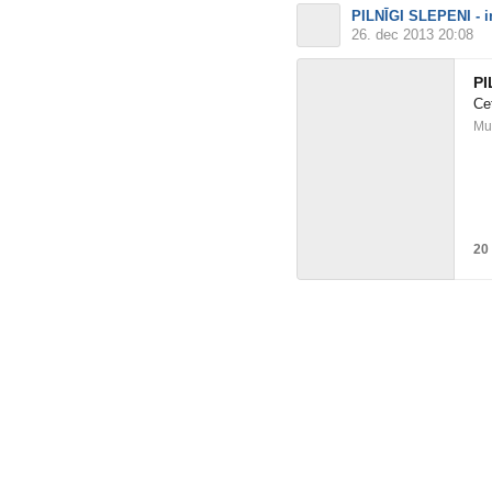
PILNĪGI SLEPENI - im
26. dec 2013 20:08
PI
Ce
Mus
20