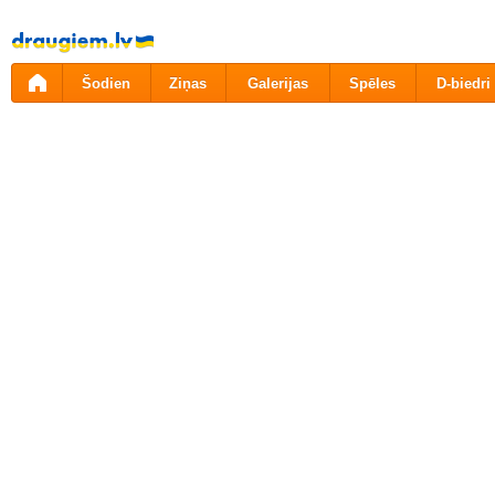
Pāriet
uz
saturu
Šodien
Ziņas
Galerijas
Spēles
D-biedri