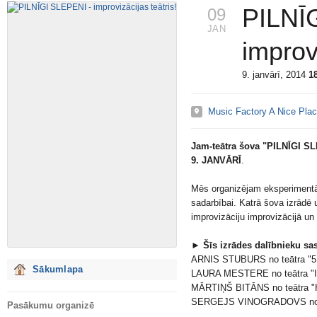
PILNĪ
09
JAN
improvi
9. janvārī, 2014
1
Music Factory A Nice Pla
Jam-teātra šova "PILNĪGI S
9. JANVĀRĪ
.
Mēs organizējam eksperimentāl
sadarbībai. Katrā šova izrādē 
improvizāciju improvizācijā un
► Šīs izrādes dalībnieku sas
ARNIS STUBURS no teātra "5 
Sākumlapa
LAURA MESTERE no teātra "
MĀRTIŅŠ BITĀNS no teātra "
SERGEJS VINOGRADOVS no te
Pasākumu organizē