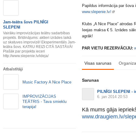
Papildus informācija par šova 
www.slepenie.lv/
Jam-teātra šovs PILNĪGI
Klubs „A Nice Place” atrodas Rī
SLEPENI
Ieejas maksa € 5. Izrādes sāku
Vairāku improvizācijas teātru sadarbības
agrāk!
projekts. Brīdinājums: aktieri izrādes laikā
uz skatuves improvizē! Eksperimentāls Jam-
teātra šovs. KATRU REIZI CITĀ SASTĀVĀ!
PAR VIETU REZERVĀCIJU:
w
Plašāk par projekta ieceri
http://www.slepenie.lv/ideja/
Visas sarunas
Organiza
Atbalstītāji
Sarunas
Music Factory A Nice Place
PILNĪGI SLEPENI - im
IMPROVIZĀCIJAS
6. jan 2014 20:53
TEĀTRIS - Tava smieklu
terapija!
Kā mums gāja iepriekš
www.draugiem.lv/slepen