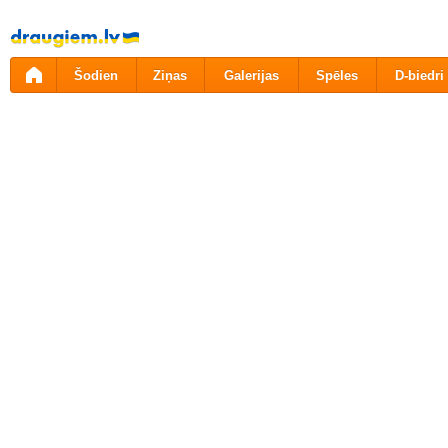
Pāriet
uz
saturu
Šodien
Ziņas
Galerijas
Spēles
D-biedri