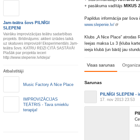
+ pasākuma vadītājs
MIKUS 
Papildus informācija par šova 
Jam-teātra šovs PILNĪGI
www.slepenie.lv/
SLEPENI
Vairāku improvizācijas teātru sadarbības
Klubs „A Nice Place” atrodas Rī
projekts. Brīdinājums: aktieri izrādes laikā
Ieejas maksa Ls 3 (kluba karte
uz skatuves improvizē! Eksperimentāls Jam-
teātra šovs. KATRU REIZI CITĀ SASTĀVĀ!
ieeja klubā (un bārā) jau stund
Plašāk par projekta ieceri
http://www.slepenie.lv/ideja/
Visas sarunas
Organiza
Atbalstītāji
Sarunas
Music Factory A Nice Place
PILNĪGI SLEPENI - im
IMPROVIZĀCIJAS
17. nov 2013 23:53
TEĀTRIS - Tava smieklu
terapija!
PI
Ce
Mus