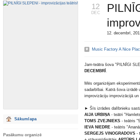
PILNĪ
12
DEC
improvi
12. decembrī, 20
Music Factory A Nice Pla
Jam-teātra šova "PILNĪGI SLE
DECEMBRĪ
.
Mēs organizējam eksperimentāl
sadarbībai. Katrā šova izrādē 
improvizāciju improvizācijā un
► Šīs izrādes dalībnieku sast
AIJA URBIŅA
- teātri "Hamlet
Sākumlapa
TOMS ZVEJNIEKS
- teātris "
IEVA NIEDRE
- teātris "Anan
SERGEJS VINOGRADOVS
- 
Pasākumu organizē
+ stāvsmīdinātājs
ARTŪRS L