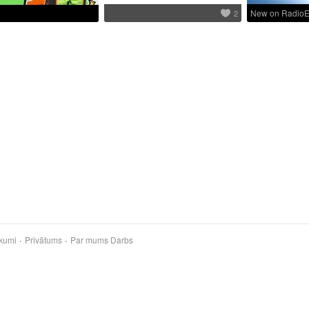
New on RadioE
2
kumi
Privātums
Par mums
Darbs