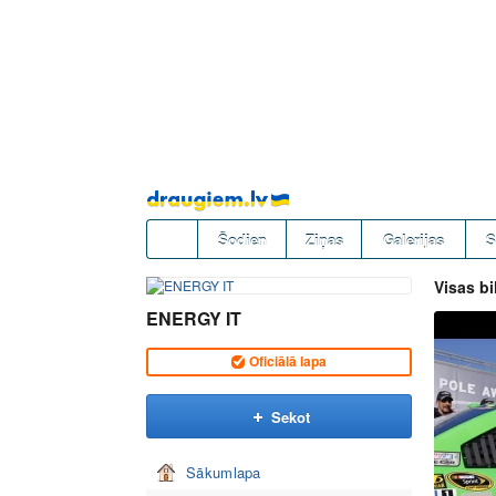
Pāriet
uz
saturu
Šodien
Ziņas
Galerijas
S
Visas bi
ENERGY IT
Oficiālā lapa
Sekot
Sākumlapa