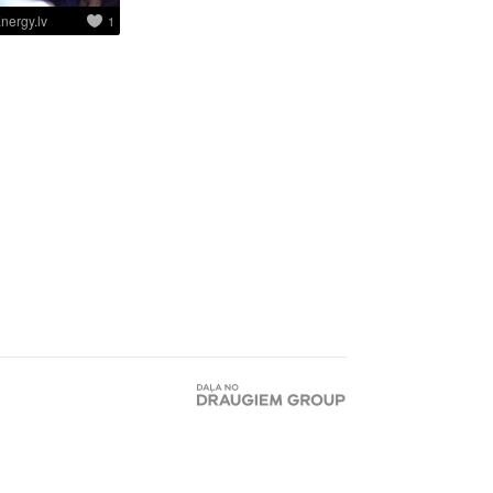
nergy.lv
1