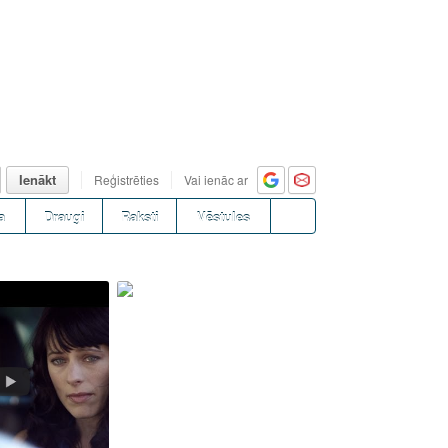
Ienākt
Reģistrēties
Vai ienāc ar
a
Draugi
Raksti
Vēstules