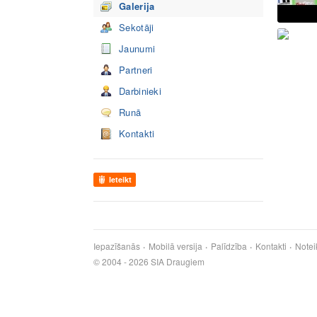
Galerija
Sekotāji
Jaunumi
Partneri
Darbinieki
Runā
Kontakti
Ieteikt
Iepazīšanās
Mobilā versija
Palīdzība
Kontakti
Notei
© 2004 - 2026 SIA Draugiem