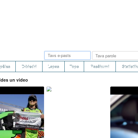
pēles
D-biedri
Lapas
Tops
Pasākumi
Statistik
ldes un video