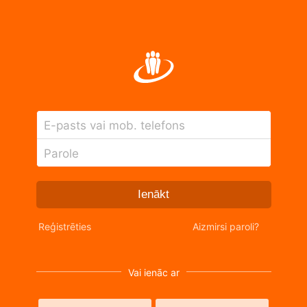
E-pasts vai mob. telefons
Parole
Ienākt
Reģistrēties
Aizmirsi paroli?
Vai ienāc ar