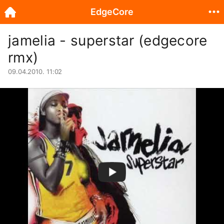
EdgeCore
jamelia - superstar (edgecore
rmx)
09.04.2010. 11:02