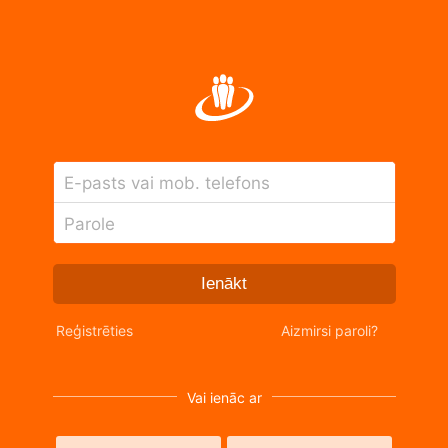
E-pasts vai mob. telefons
Parole
Ienākt
Reģistrēties
Aizmirsi paroli?
Vai ienāc ar