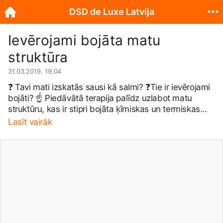
DSD de Luxe Latvija
Ievērojami bojāta matu
struktūra
31.03.2019. 19:04
❓ Tavi mati izskatās sausi kā salmi? ❓Tie ir ievērojami
bojāti? ☝ Piedāvātā terapija palīdz uzlabot matu
struktūru, kas ir stipri bojāta ķīmiskas un termiskas
apstrādes, kā arī apkārtējās vides ietekmē. ☝ Pēc
Lasīt vairāk
terapijas mati iegūst papildus apjomu, tiek mitrināti,
kļūst spīdīgi un elastīgi, un izskatās veselīgi un
mirdzoši. ☝ Produktu sastāvā augstā koncentrācijā
atrodamas tādas sastāvdaļas kā: fosfolipīdi,
sfingolipīdi, orhidejas ekstrakts, hidrolizēts kolagēns,
hidrolizēts keratīns, hidrolizēts zīds, peru pieniņa
ekstrakts, vitamīni, planktona ekstrakts, kas ļauj
atjaunot matu struktūru gan kutikulas, gan korteksa
slāņa keratīna šķiedru līmenī. Produktu lietošana