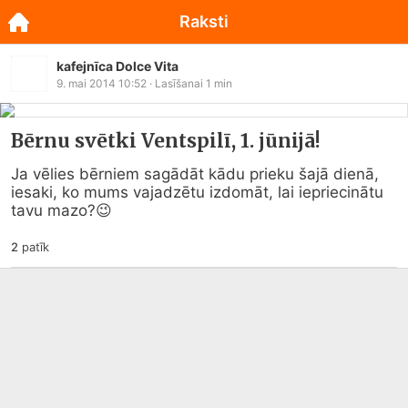
Raksti
kafejnīca Dolce Vita
9. mai 2014 10:52
· Lasīšanai
1
min
Bērnu svētki Ventspilī, 1. jūnijā!
Ja vēlies bērniem sagādāt kādu prieku šajā dienā, 
iesaki, ko mums vajadzētu izdomāt, lai iepriecinātu 
tavu mazo?
😉
2
patīk