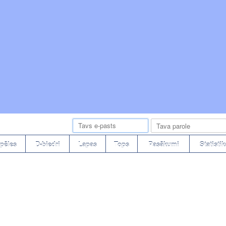
pēles
D-biedri
Lapas
Tops
Pasākumi
Statistik