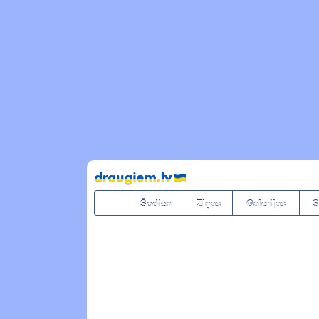
Pāriet
uz
saturu
Šodien
Ziņas
Galerijas
S