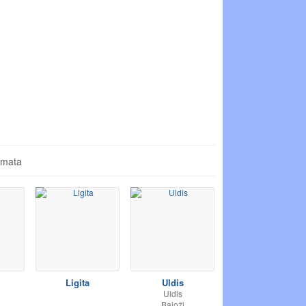
āmata
Ligita
Uldis
Uldis
Baloži