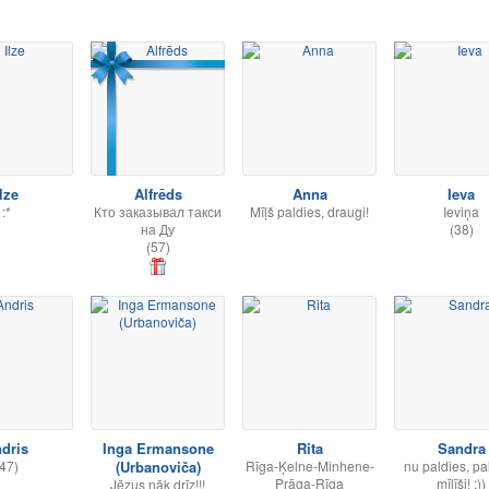
lze
Alfrēds
Anna
Ieva
:*
Кто заказывал такси
Mīļš paldies, draugi!
Ieviņa
на Ду
(38)
(57)
dris
Inga Ermansone
Rita
Sandra
47)
(Urbanoviča)
Rīga-Ķelne-Minhene-
nu paldies, pa
Prāga-Rīga
mīlīši! :))
Jēzus nāk drīz!!!