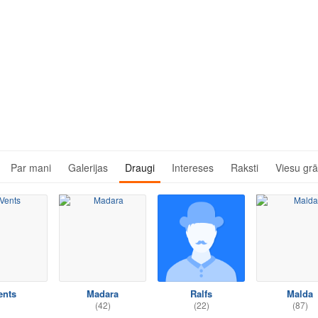
Par mani
Galerijas
Draugi
Intereses
Raksti
Viesu gr
ents
Madara
Ralfs
Malda
(42)
(22)
(87)