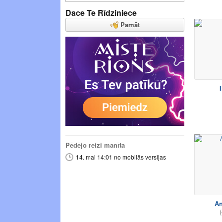
Dace Te Rīdziniece
Pamāt
I
Pēdējo reizi manīta
14. mai 14:01 no mobilās versijas
An
(