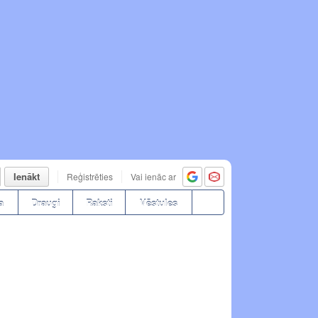
Ienākt
Reģistrēties
Vai ienāc ar
a
Draugi
Raksti
Vēstules