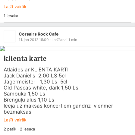
Lasīt vairāk
1
iesaka
Corsairs Rock Cafe
11. jan 2012 15:00
· Lasīšanai
1
min
klienta karte
Atlaides ar KLIENTA KARTI

Jack Daniel's  2,00 LS 5cl

Jagermeister   1,30 Ls  5cl

Old Pascas white, dark 1,50 Ls

Sambuka 1,50 Ls

Brenguļu alus 1,10 Ls

Ieeja uz maksas koncertiem gandrīz  vienmēr 
bezmaksas
Lasīt vairāk
2
patīk
·
2
iesaka