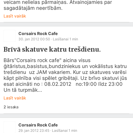
veicam nelielas pārmaiņas. Atvainojamies par 
sagadātajām neertībām.
Lasīt vairāk
Corsairs Rock Cafe
30. jan 2012 00:50
· Lasīšanai
1
min
Brīvā skatuve katru trešdienu.
Bārs"Corsairs rock cafe" aicina visus 
ģitāristus,basistus,bundziniekus un vokālistus katru 
trešdienu  uz JAM vakariem. Kur uz skatuves varēsi 
kāpt pilnība visi spēlet gribētaji. Uz brīvo skatuvi jūs 
esat aicināti no : 08.02.2012   no:19:00 līdz 23:00 
Un tā turpmāk...
Lasīt vairāk
2
iesaka
Corsairs Rock Cafe
29. jan 2012 23:45
· Lasīšanai
1
min