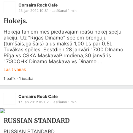
Corsairs Rock Cafe
25. jan 2012 10:31
· Lasīšanai
1
min
Hokejs.
Hokeja faniem mēs piedavājam īpašu hokej spēļu 
akciju. Uz "Rīgas Dinamo" spēlem brenguļu 
(tumšais,gaišais) alus maksā 1,00 Ls par 0,5L 
Tuvākas spēles: Sestdien,28.janvāri 17:00 DInamo 
Rīga vs CSKA MaskavaPirmdiena,30.janvāris 
17:30OHK Dinamo Maskava vs Dinamo ...
Lasīt vairāk
1
patīk
·
1
iesaka
Corsairs Rock Cafe
17. jan 2012 09:02
· Lasīšanai
1
min
RUSSIAN STANDARD
RUSSIAN STANDARD