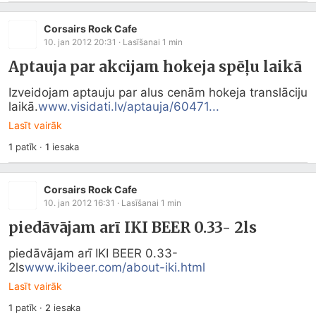
Corsairs Rock Cafe
10. jan 2012 20:31
· Lasīšanai
1
min
Aptauja par akcijam hokeja spēļu laikā
Izveidojam aptauju par alus cenām hokeja translāciju 
laikā.
www.visidati.lv/aptauja/60471...
Lasīt vairāk
1
patīk
·
1
iesaka
Corsairs Rock Cafe
10. jan 2012 16:31
· Lasīšanai
1
min
piedāvājam arī IKI BEER 0.33- 2ls
piedāvājam arī IKI BEER 0.33- 
2ls
www.ikibeer.com/about-iki.html
Lasīt vairāk
1
patīk
·
2
iesaka