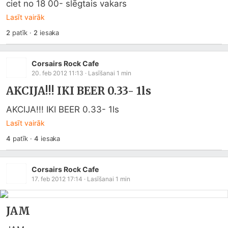
ciet no 18 00- slēgtais vakars
Lasīt vairāk
2
patīk
·
2
iesaka
Corsairs Rock Cafe
20. feb 2012 11:13
· Lasīšanai
1
min
AKCIJA!!! IKI BEER 0.33- 1ls
AKCIJA!!! IKI BEER 0.33- 1ls
Lasīt vairāk
4
patīk
·
4
iesaka
Corsairs Rock Cafe
17. feb 2012 17:14
· Lasīšanai
1
min
JAM