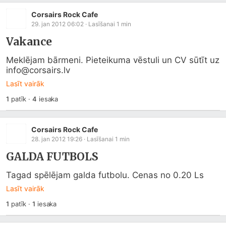
Corsairs Rock Cafe
29. jan 2012 06:02
· Lasīšanai
1
min
Vakance
Meklējam bārmeni. Pieteikuma vēstuli un CV sūtīt uz 
info@
corsairs.lv
Lasīt vairāk
1
patīk
·
4
iesaka
Corsairs Rock Cafe
28. jan 2012 19:26
· Lasīšanai
1
min
GALDA FUTBOLS
Tagad spēlējam galda futbolu. Cenas no 0.20 Ls
Lasīt vairāk
1
patīk
·
1
iesaka