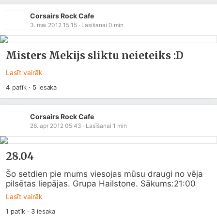
Corsairs Rock Cafe
3. mai 2012 15:15
· Lasīšanai
0
min
Misters Mekijs sliktu neieteiks :D
Lasīt vairāk
4
patīk
·
5
iesaka
Corsairs Rock Cafe
26. apr 2012 05:43
· Lasīšanai
1
min
28.04
Šo setdien pie mums viesojas mūsu draugi no vēja 
pilsētas liepājas. Grupa Hailstone. Sākums:21:00
Lasīt vairāk
1
patīk
·
3
iesaka