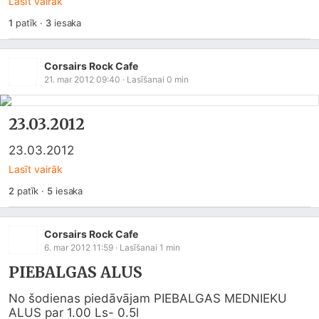
Lasīt vairāk
1
patīk
·
3
iesaka
Corsairs Rock Cafe
21. mar 2012 09:40
· Lasīšanai
0
min
23.03.2012
23.03.2012
Lasīt vairāk
2
patīk
·
5
iesaka
Corsairs Rock Cafe
6. mar 2012 11:59
· Lasīšanai
1
min
PIEBALGAS ALUS
No šodienas piedāvājam PIEBALGAS MEDNIEKU 
ALUS par 1.00 Ls- 0.5l