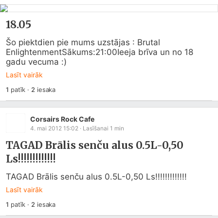
18.05
Šo piektdien pie mums uzstājas : Brutal 
EnlightenmentSākums:21:00Ieeja brīva un no 18 
gadu vecuma :)
Lasīt vairāk
1
patīk
·
2
iesaka
Corsairs Rock Cafe
4. mai 2012 15:02
· Lasīšanai
1
min
TAGAD Brālis senču alus 0.5L-0,50
Ls!!!!!!!!!!!!!
TAGAD Brālis senču alus 0.5L-0,50 Ls!!!!!!!!!!!!!
Lasīt vairāk
1
patīk
·
2
iesaka