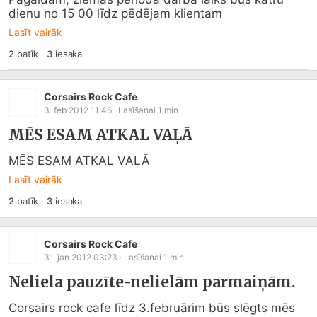
dienu no 15 00 līdz pēdējam klientam
Lasīt vairāk
2
patīk
·
3
iesaka
Corsairs Rock Cafe
3. feb 2012 11:46
· Lasīšanai
1
min
MĒS ESAM ATKAL VAĻĀ
MĒS ESAM ATKAL VAĻĀ
Lasīt vairāk
2
patīk
·
3
iesaka
Corsairs Rock Cafe
31. jan 2012 03:23
· Lasīšanai
1
min
Neliela pauzīte-nelielām parmaiņām.
Corsairs rock cafe līdz 3.februārim būs slēgts mēs 