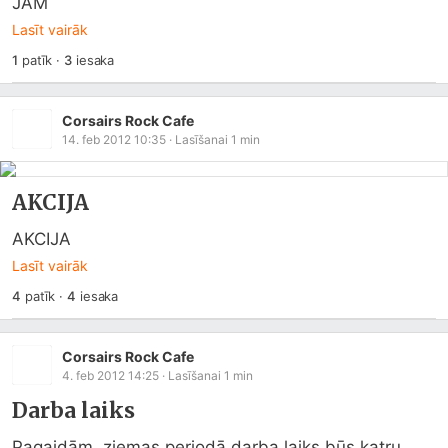
JAM
Lasīt vairāk
1
patīk
·
3
iesaka
Corsairs Rock Cafe
14. feb 2012 10:35
· Lasīšanai
1
min
AKCIJA
AKCIJA
Lasīt vairāk
4
patīk
·
4
iesaka
Corsairs Rock Cafe
4. feb 2012 14:25
· Lasīšanai
1
min
Darba laiks
Pagaidām, ziemas periodā darba laiks būs katru 