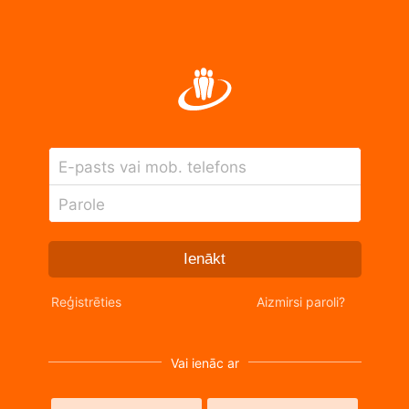
E-pasts vai mob. telefons
Parole
Ienākt
Reģistrēties
Aizmirsi paroli?
Vai ienāc ar