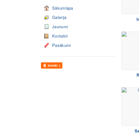
Sākumlapa
Galerija
I
Jaunumi
Kontakti
Pasākumi
Ieteikt
2
R
Se