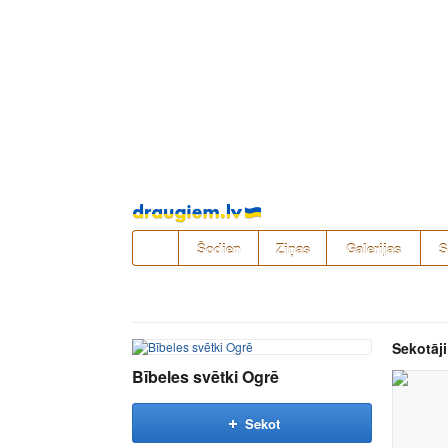
Pāriet
uz
saturu
Šodien
Ziņas
Galerijas
S
Sekotāji
Bībeles svētki Ogrē
Sekot