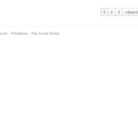
1
2
3
nākam
kumi
Privātums
Par mums
Darbs