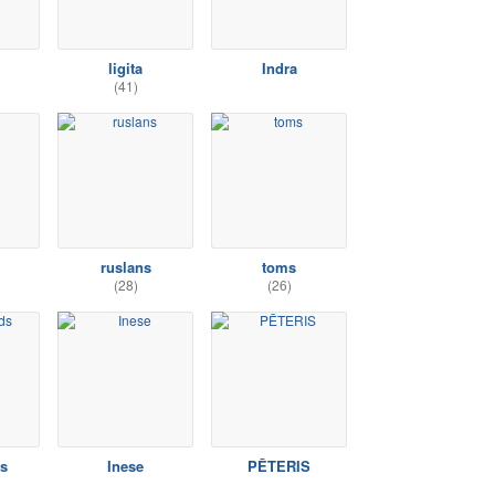
ligita
Indra
(41)
ruslans
toms
(28)
(26)
s
Inese
PĒTERIS