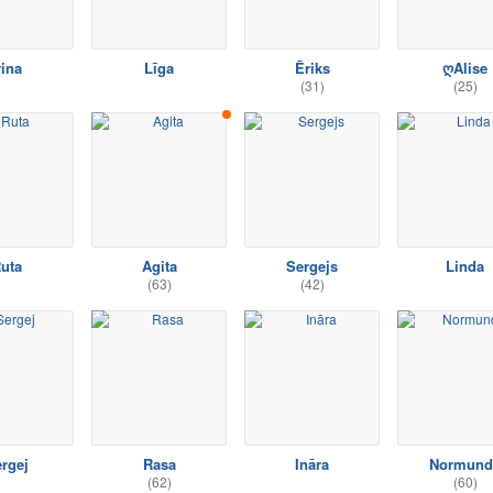
rina
Līga
Ēriks
ღAlise
(31)
(25)
uta
Agita
Sergejs
Linda
(63)
(42)
rgej
Rasa
Ināra
Normund
(62)
(60)