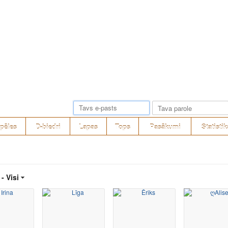
pēles
D-biedri
Lapas
Tops
Pasākumi
Statistik
 -
Visi