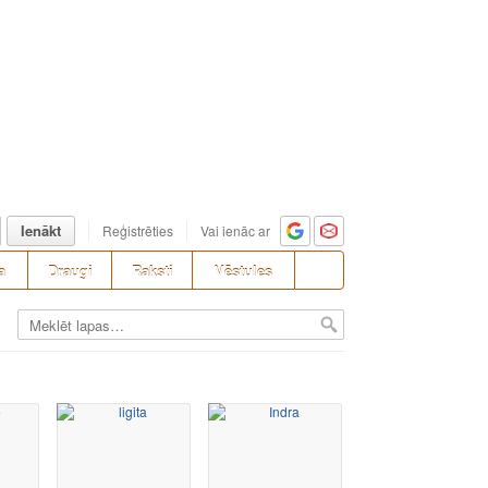
Ienākt
Reģistrēties
Vai ienāc ar
a
Draugi
Raksti
Vēstules