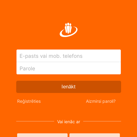
E-pasts vai mob. telefons
Parole
Ienākt
Reģistrēties
Aizmirsi paroli?
Vai ienāc ar