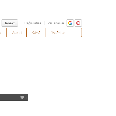
Ienākt
Reģistrēties
Vai ienāc ar
a
Draugi
Raksti
Vēstules
1