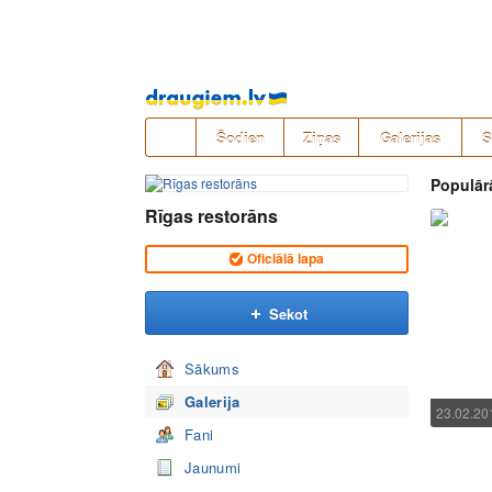
Pāriet
uz
saturu
Šodien
Ziņas
Galerijas
S
Populār
Rīgas restorāns
Oficiālā lapa
Sekot
Sākums
Galerija
23.02.20
Fani
Jaunumi