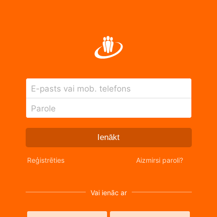
E-pasts vai mob. telefons
Parole
Ienākt
Reģistrēties
Aizmirsi paroli?
Vai ienāc ar