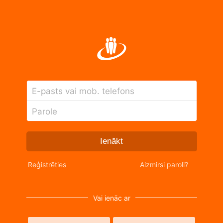
E-pasts vai mob. telefons
Parole
Ienākt
Reģistrēties
Aizmirsi paroli?
Vai ienāc ar