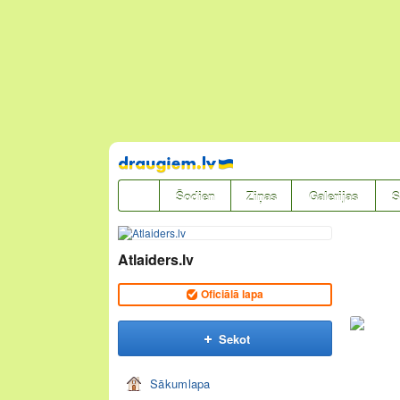
Pāriet
uz
saturu
Šodien
Ziņas
Galerijas
S
Atlaiders.lv
Oficiālā lapa
Sekot
Sākumlapa