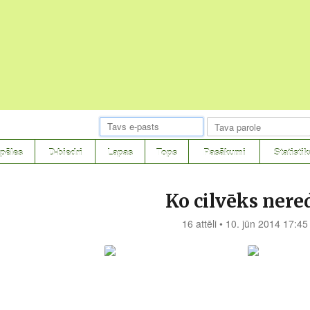
pēles
D-biedri
Lapas
Tops
Pasākumi
Statistik
Ko cilvēks nere
16 attēli • 10. jūn 2014 17:45