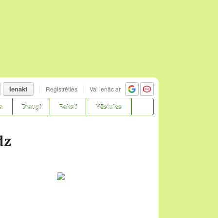
Ienākt
Reģistrēties
Vai ienāc ar
a
Draugi
Raksti
Vēstules
dz