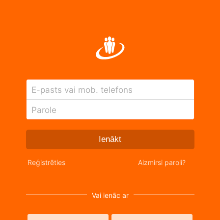
E-pasts vai mob. telefons
Parole
Ienākt
Reģistrēties
Aizmirsi paroli?
Vai ienāc ar