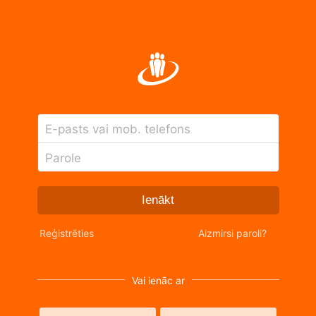
E-pasts vai mob. telefons
Parole
Ienākt
Reģistrēties
Aizmirsi paroli?
Vai ienāc ar