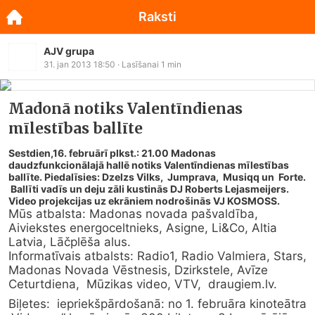
Raksti
AJV grupa
31. jan 2013 18:50
· Lasīšanai
1
min
Madonā notiks Valentīndienas
mīlestības ballīte
Sestdien,16. februārī plkst.: 21.00 Madonas
daudzfunkcionālajā hallē notiks Valentīndienas mīlestības
ballīte. Piedalīsies: Dzelzs Vilks, Jumprava, Musiqq un Forte.
Ballīti vadīs un deju zāli kustinās DJ Roberts Lejasmeijers.
Video projekcijas uz ekrāniem nodrošinās VJ KOSMOSS.
Mūs atbalsta: Madonas novada pašvaldība, 
Aiviekstes energoceltnieks, Asigne, Li&Co, Altia 
Latvia, Lāčplēša alus.
Informatīvais atbalsts: Radio1, Radio Valmiera, Stars, 
Madonas Novada Vēstnesis, Dzirkstele, Avīze 
Ceturtdiena,  Mūzikas video, VTV,  
draugiem.lv
.
Biļetes:  iepriekšpārdošanā: no 1. februāra kinoteātra 