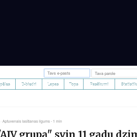
pēles
D-biedri
Lapas
Tops
Pasākumi
Statistik
· Aptuvenais lasīšanas ilgums - 1 min
"AJV grupa" svin 11 gadu dz