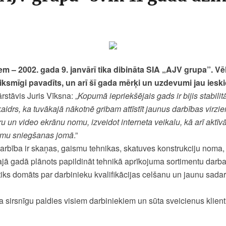
em – 2002. gada 9. janvārī tika dibināta SIA „AJV grupa”. 
iksmīgi pavadīts, un arī šī gada mērķi un uzdevumi jau ieskic
stāvis Juris Vīksna: „
Kopumā iepriekšējais gads ir bijis stabilit
kaidrs, ka tuvākajā nākotnē gribam attīstīt jaunus darbības virzi
u un video ekrānu nomu, izveidot interneta veikalu, kā arī aktīv
umu sniegšanas jomā
.”
rbība ir skaņas, gaismu tehnikas, skatuves konstrukciju noma,
šajā gadā plānots papildināt tehnikā aprīkojuma sortimentu darb
ks domāts par darbinieku kvalifikācijas celšanu un jaunu sada
 sirsnīgu paldies visiem darbiniekiem un sūta sveicienus klien