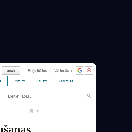
Ienākt
Reģistrēties
Vai ienāc ar
a
Draugi
Raksti
Vēstules
imšanas