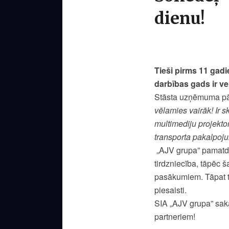
dienu!
Tieši pirms 11 gadi
darbības gads ir ve
Stāsta uzņēmuma pār
vēlamies vairāk! Ir s
multimediju projektor
transporta pakalpoj
„AJV grupa” pamatda
tirdzniecība, tāpēc 
pasākumiem. Tāpat ti
piesaisti.
SIA „AJV grupa” saka
partneriem!