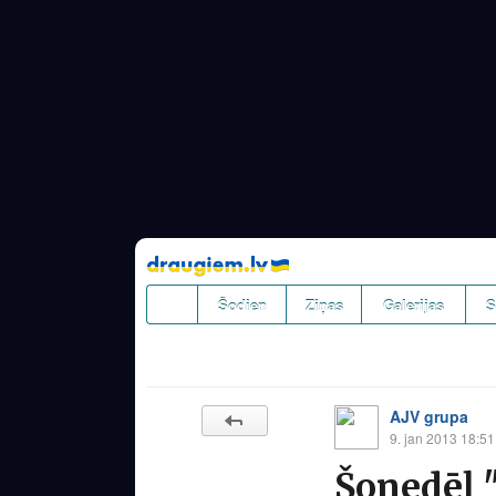
Pāriet
uz
saturu
Šodien
Ziņas
Galerijas
S
AJV grupa
9. jan 2013 18:51
Šonedēļ 