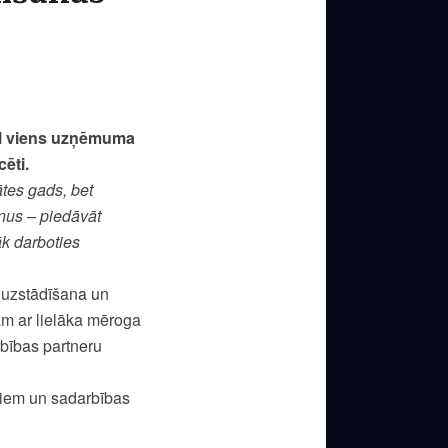
Vēl viens uzņēmuma
ēti.
ātes gads, bet
enus – piedāvāt
āk darboties
 uzstādīšana un
am ar lielāka mēroga
rbības partneru
tiem un sadarbības