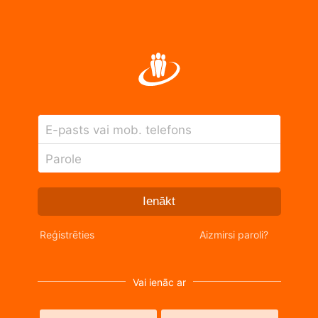
E-pasts vai mob. telefons
Parole
Ienākt
Reģistrēties
Aizmirsi paroli?
Vai ienāc ar