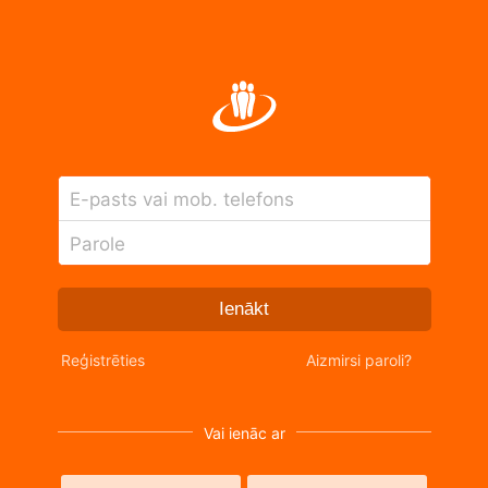
E-pasts vai mob. telefons
Parole
Ienākt
Reģistrēties
Aizmirsi paroli?
Vai ienāc ar