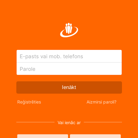
E-pasts vai mob. telefons
Parole
Ienākt
Reģistrēties
Aizmirsi paroli?
Vai ienāc ar