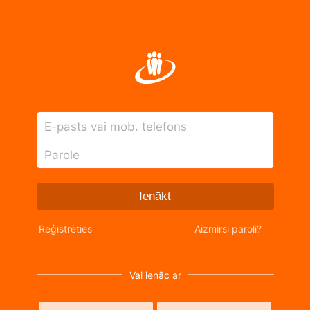
E-pasts vai mob. telefons
Parole
Ienākt
Reģistrēties
Aizmirsi paroli?
Vai ienāc ar