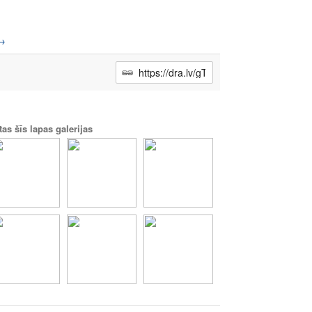
→
tas šīs lapas galerijas