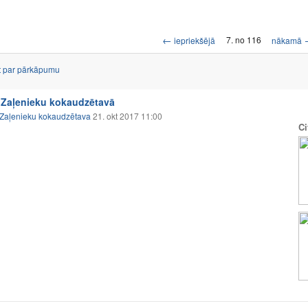
←
7. no 116
iepriekšējā
nākamā
t par pārkāpumu
Zaļenieku kokaudzētavā
Zaļenieku kokaudzētava
21. okt 2017 11:00
Ci