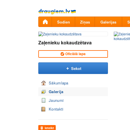
Pāriet
uz
saturu
Šodien
Ziņas
Galerijas
S
Zaļenieku kokaudzētava
Oficiālā lapa
Sekot
Sākumlapa
Galerija
Jaunumi
Kontakti
Ieteikt