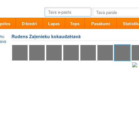
pēles
D-biedri
Lapas
Tops
Pasākumi
Statistik
Rudens Zaļenieku kokaudzētavā