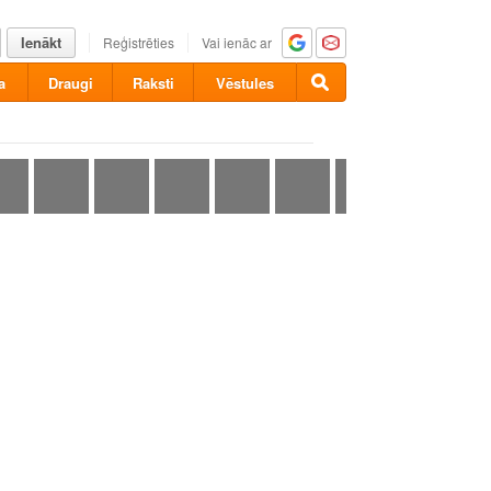
Ienākt
Reģistrēties
Vai ienāc ar
a
Draugi
Raksti
Vēstules