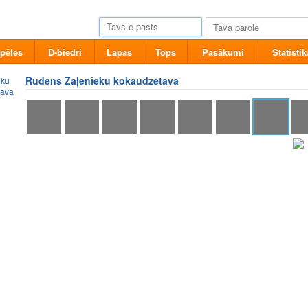
pēles
D-biedri
Lapas
Tops
Pasākumi
Statistik
Rudens Zaļenieku kokaudzētavā