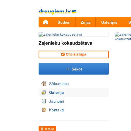
Pāriet
uz
saturu
Šodien
Ziņas
Galerijas
S
Zaļenieku kokaudzētava
Oficiālā lapa
Sekot
Sākumlapa
Galerija
Jaunumi
Kontakti
Ieteikt