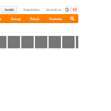
Ienākt
Reģistrēties
Vai ienāc ar
a
Draugi
Raksti
Vēstules