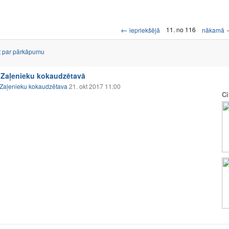
←
11. no 116
iepriekšējā
nākamā
t par pārkāpumu
Zaļenieku kokaudzētavā
Zaļenieku kokaudzētava
21. okt 2017 11:00
Ci