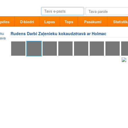
pēles
D-biedri
Lapas
Tops
Pasākumi
Statistik
Rudens Darbi Zaļenieku kokaudzētavā ar Holmac