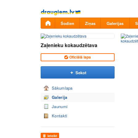
Pāriet
uz
saturu
Šodien
Ziņas
Galerijas
S
Zaļenieku kokaudzētava
Oficiālā lapa
Sekot
Sākumlapa
Galerija
Jaunumi
Kontakti
Ieteikt