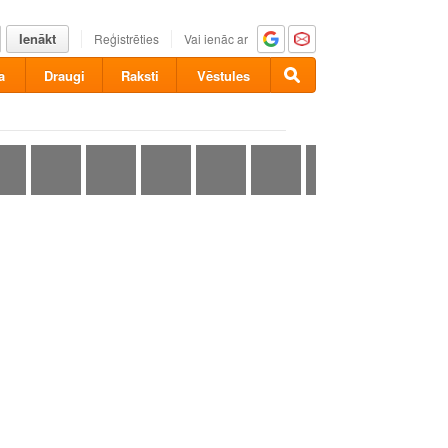
Ienākt
Reģistrēties
Vai ienāc ar
a
Draugi
Raksti
Vēstules