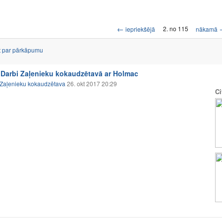
←
2. no 115
iepriekšējā
nākamā
t par pārkāpumu
Darbi Zaļenieku kokaudzētavā ar Holmac
Zaļenieku kokaudzētava
26. okt 2017 20:29
Ci