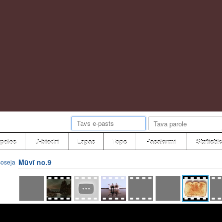
pēles
D-biedri
Lapas
Tops
Pasākumi
Statistik
Mūvī no.9