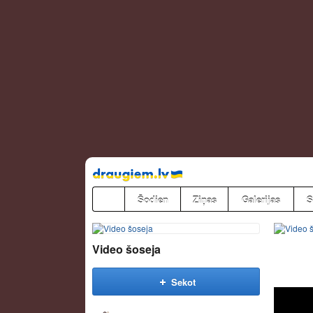
Pāriet
uz
saturu
Šodien
Ziņas
Galerijas
S
Video šoseja
Sekot