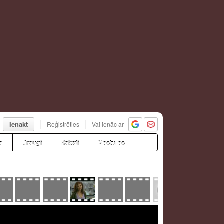
Ienākt
Reģistrēties
Vai ienāc ar
a
Draugi
Raksti
Vēstules