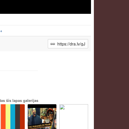
→
tas šīs lapas galerijas