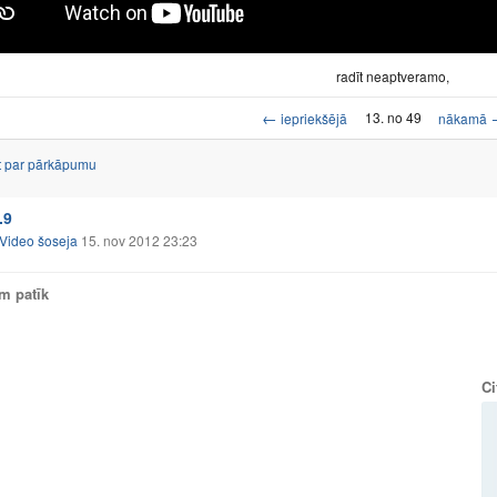
radīt neaptveramo,
←
13. no 49
iepriekšējā
nākamā
t par pārkāpumu
.9
Video šoseja
15. nov 2012 23:23
am patīk
Ci