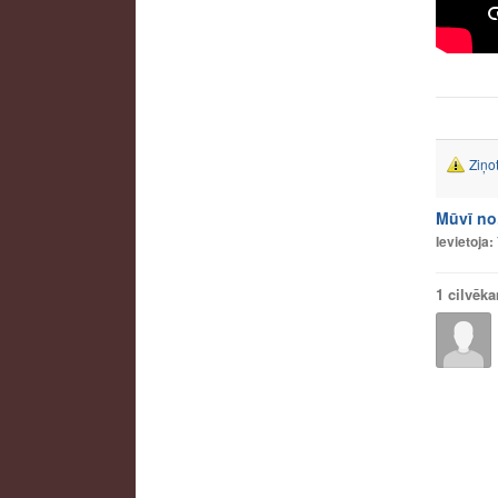
Ziņo
Mūvī no
Ievietoja:
1 cilvēk