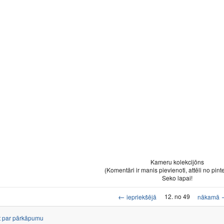
Kameru kolekcijōns
(Komentāri ir manis pievienoti, attēli no pint
Seko lapai!
←
12. no 49
iepriekšējā
nākamā
t par pārkāpumu