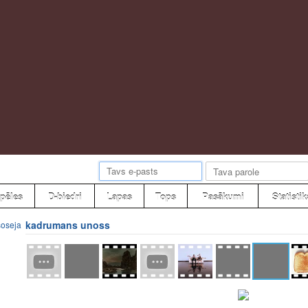
pēles
D-biedri
Lapas
Tops
Pasākumi
Statistik
kadrumans unoss