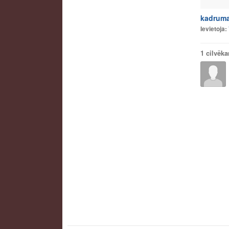
kadrum
Ievietoja:
1 cilvēk