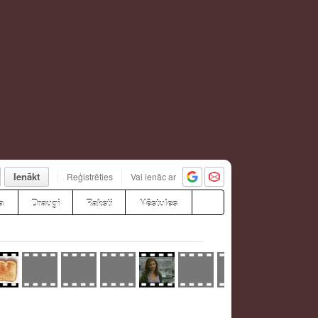
Ienākt
Reģistrēties
Vai ienāc ar
a
Draugi
Raksti
Vēstules