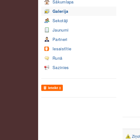
Sākumlapa
Galerija
Sekotāji
Jaunumi
Partneri
Iesaistītie
Runā
Sazinies
Ieteikt
8
Ziņo