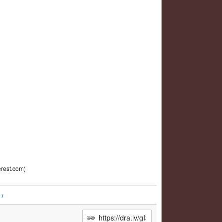
erest.com)
→