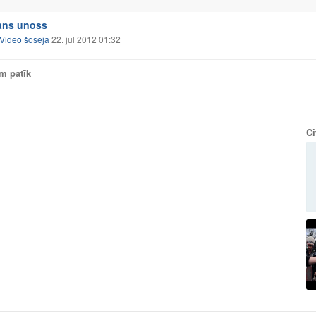
ans unoss
Video šoseja
22. jūl 2012 01:32
am patīk
Ci