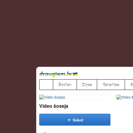
Pāriet
uz
saturu
Šodien
Ziņas
Galerijas
S
Video šoseja
Sekot