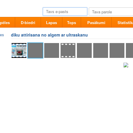
pēles
D-biedri
Lapas
Tops
Pasākumi
Statistik
diku attirisana no algem ar ultraskanu