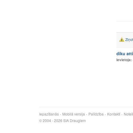
Ziņo
diku att
Ievietoja:
Iepazīšanās
Mobilā versija
Palīdzība
Kontakti
Notei
© 2004 - 2026 SIA Draugiem