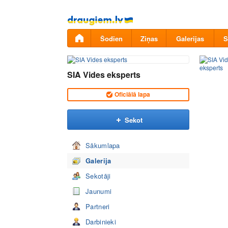
Pāriet
uz
saturu
Šodien
Ziņas
Galerijas
S
SIA Vides eksperts
Oficiālā lapa
Sekot
Sākumlapa
Galerija
Sekotāji
Jaunumi
Partneri
Darbinieki