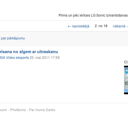
Pirms un pēc ierīces LG Sonic izmantošanas
←
2. no 18
iepriekšējā
nākamā
t par pārkāpumu
irisana no algem ar ultraskanu
SIA Vides eksperts
20. mai 2011 17:59
Ci
kumi
Privātums
Par mums
Darbs