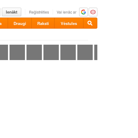
Ienākt
Reģistrēties
Vai ienāc ar
a
Draugi
Raksti
Vēstules