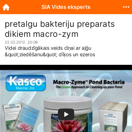
SIA Vides eksperts
pretalgu bakteriju preparats
dikiem macro-zym
22.02.2012. 20:08
Videi draudzīgākais veids cīņai ar aļģu
&quot;ziedēšanu&quot; dīķos un ezeros