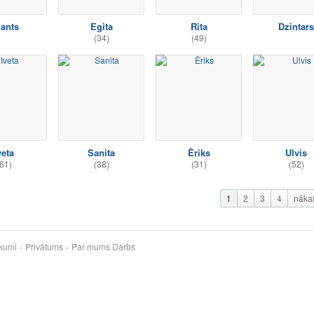
ants
Egita
Rita
Dzintars
(34)
(49)
veta
Sanita
Ēriks
Ulvis
61)
(38)
(31)
(52)
1
2
3
4
nāka
kumi
Privātums
Par mums
Darbs