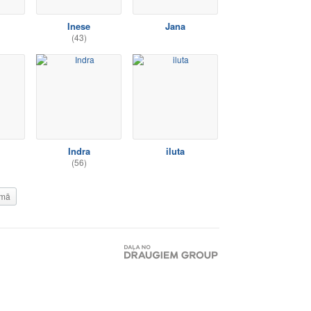
Inese
Jana
(43)
Indra
iluta
(56)
mā