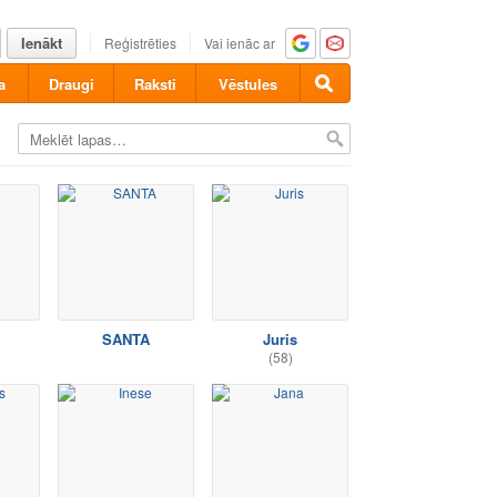
Ienākt
Reģistrēties
Vai ienāc ar
a
Draugi
Raksti
Vēstules
SANTA
Juris
(58)