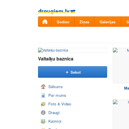
Pāriet
uz
saturu
Šodien
Ziņas
Galerijas
S
Valtaiķu baznīca
Sekot
Sākums
Ma
Par mums
Foto & Video
Draugi
Kaimiņi