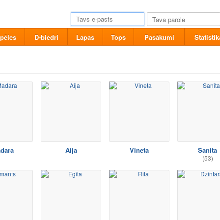
pēles
D-biedri
Lapas
Tops
Pasākumi
Statistik
dara
Aija
Vineta
Sanita
(53)