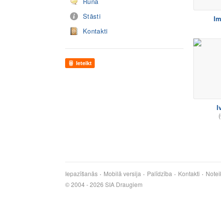
Runā
Stāsti
Im
Kontakti
Ieteikt
I
(
Iepazīšanās
Mobilā versija
Palīdzība
Kontakti
Notei
© 2004 - 2026 SIA Draugiem