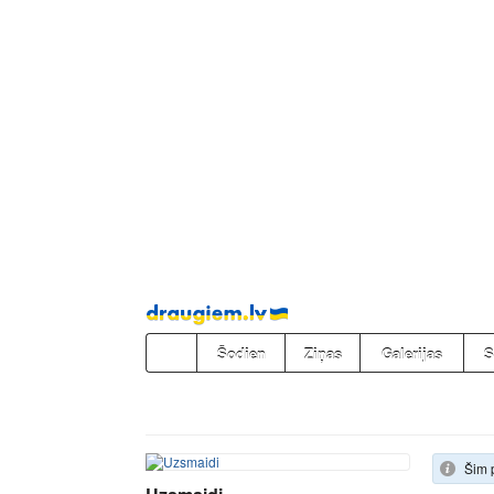
Pāriet
uz
saturu
Šodien
Ziņas
Galerijas
S
Šim 