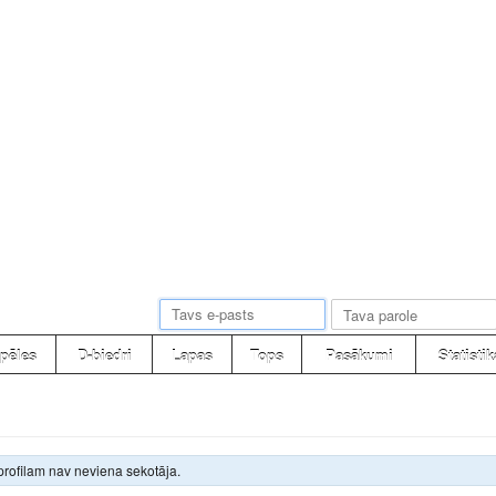
pēles
D-biedri
Lapas
Tops
Pasākumi
Statistik
profilam nav neviena sekotāja.