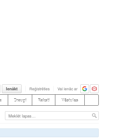
Ienākt
Reģistrēties
Vai ienāc ar
a
Draugi
Raksti
Vēstules