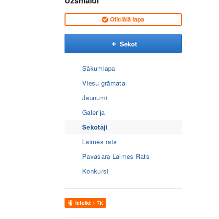
Uzsmaidi
Oficiālā lapa
Sekot
Sākumlapa
Viesu grāmata
Jaunumi
Galerija
Sekotāji
Laimes rats
Pavasara Laimes Rats
Konkursi
Ieteikt
1.7K