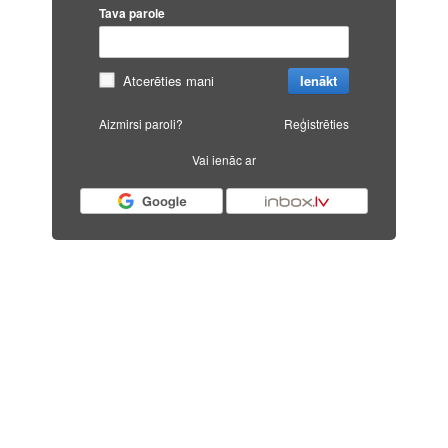
Tava parole
Atcerēties mani
Ienākt
Aizmirsi paroli?
Reģistrēties
Vai ienāc ar