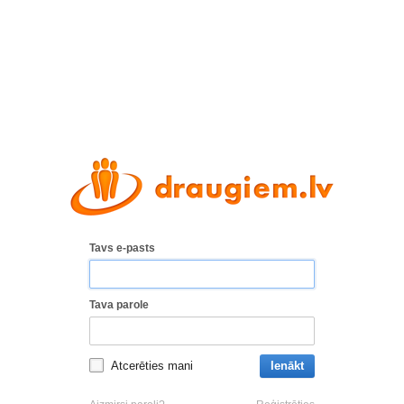
Tavs e-pasts
Tava parole
Atcerēties mani
Ienākt