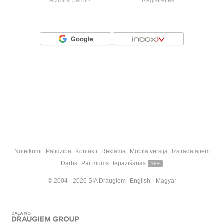
Aizmirsi paroli?
Reģistrēties
Vai ienāc ar
Noteikumi
Palīdzība
Kontakti
Reklāma
Mobilā versija
Izstrādātājiem
Darbs
Par mums
Iepazīšanās
18+
© 2004 - 2026 SIA Draugiem
English
Magyar