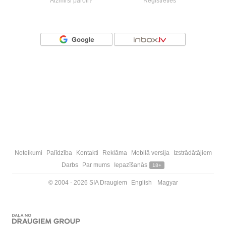
Aizmirsi paroli?
Reģistrēties
Vai ienāc ar
Noteikumi
Palīdzība
Kontakti
Reklāma
Mobilā versija
Izstrādātājiem
Darbs
Par mums
Iepazīšanās
18+
© 2004 - 2026 SIA Draugiem
English
Magyar