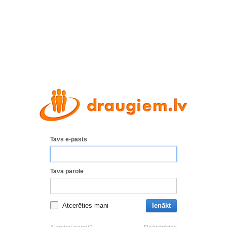
Tavs e-pasts
Tava parole
Atcerēties mani
Ienākt