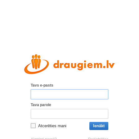
Tavs e-pasts
Tava parole
Atcerēties mani
Ienākt