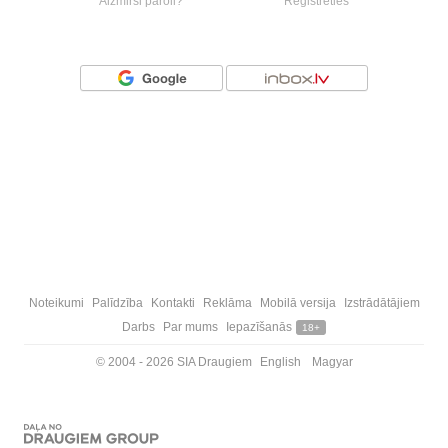
Aizmirsi paroli?
Reģistrēties
Vai ienāc ar
Noteikumi
Palīdzība
Kontakti
Reklāma
Mobilā versija
Izstrādātājiem
Darbs
Par mums
Iepazīšanās
18+
© 2004 - 2026 SIA Draugiem
English
Magyar