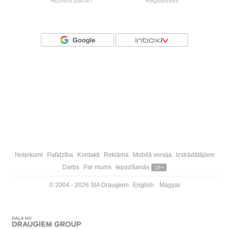
Aizmirsi paroli?
Reģistrēties
Vai ienāc ar
Noteikumi
Palīdzība
Kontakti
Reklāma
Mobilā versija
Izstrādātājiem
Darbs
Par mums
Iepazīšanās
18+
© 2004 - 2026 SIA Draugiem
English
Magyar