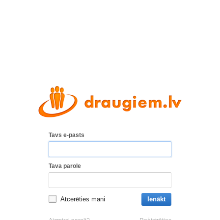
Tavs e-pasts
Tava parole
Atcerēties mani
Ienākt