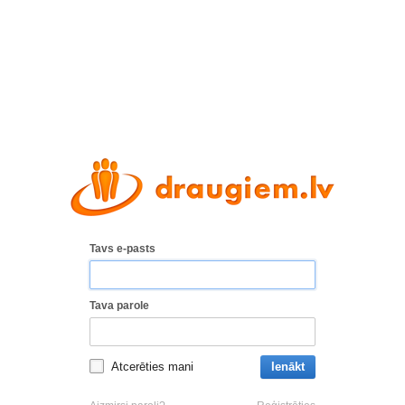
Tavs e-pasts
Tava parole
Atcerēties mani
Ienākt