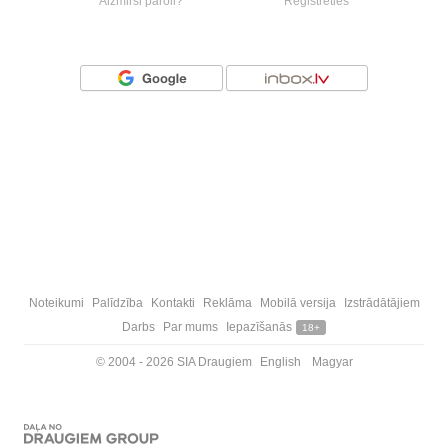
Aizmirsi paroli?
Reģistrēties
Vai ienāc ar
Noteikumi
Palīdzība
Kontakti
Reklāma
Mobilā versija
Izstrādātājiem
Darbs
Par mums
Iepazīšanās
18+
© 2004 - 2026 SIA Draugiem
English
Magyar