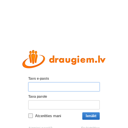
Tavs e-pasts
Tava parole
Atcerēties mani
Ienākt