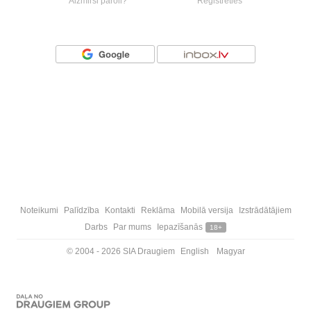
Aizmirsi paroli?
Reģistrēties
Vai ienāc ar
Noteikumi
Palīdzība
Kontakti
Reklāma
Mobilā versija
Izstrādātājiem
Darbs
Par mums
Iepazīšanās
18+
© 2004 - 2026 SIA Draugiem
English
Magyar