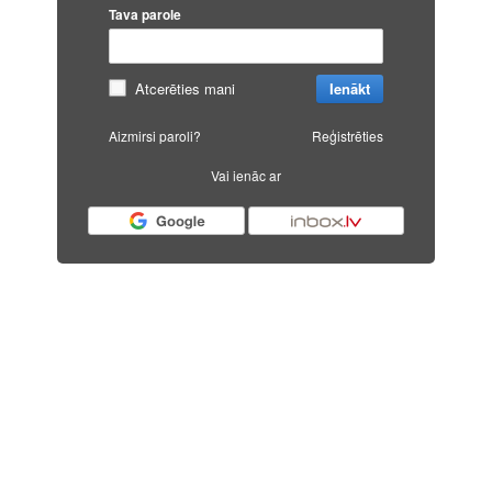
Tava parole
Atcerēties mani
Ienākt
Aizmirsi paroli?
Reģistrēties
Vai ienāc ar