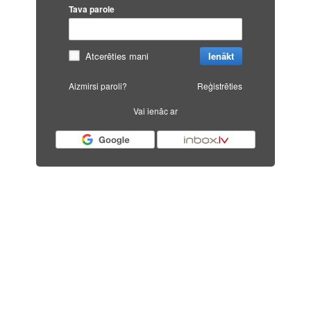
Tava parole
Atcerēties mani
Ienākt
Aizmirsi paroli?
Reģistrēties
Vai ienāc ar